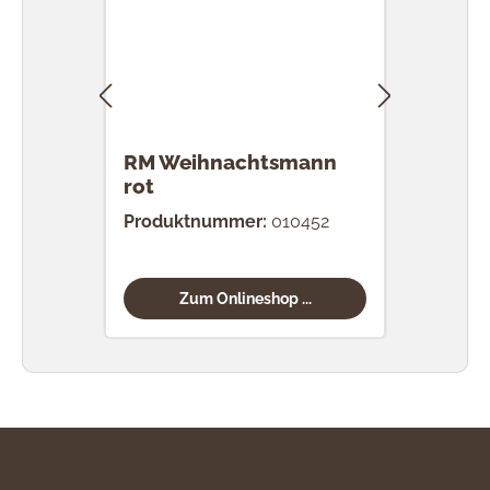
RM Weihnachtsmann
RM P
rot
Produktnummer:
010452
Prod
Zum Onlineshop ...