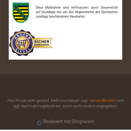
Alle Preise exkl. gesetzl. Mehrwertsteuer zzgl.
Versandkosten
und
ggf. Nachnahmegebühren, wenn nicht anders angegeben.
Realisiert mit Shopware