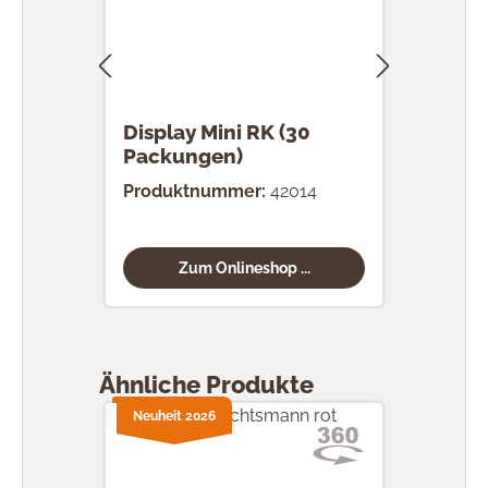
Display Mini RK (30
RK 
Packungen)
Stü
Produktnummer:
42014
Prod
Zum Onlineshop ...
Produktgalerie überspringen
Ähnliche Produkte
Neuheit 2026
Neuh