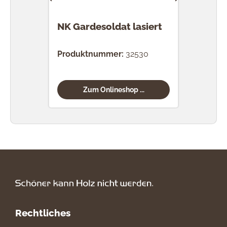
NK Gardesoldat lasiert
NK T
Produktnummer:
32530
Prod
Zum Onlineshop ...
Rechtliches