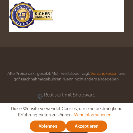
Alle Preise exkl. gesetzl. Mehrwertsteuer zzgl.
Versandkosten
und
ggf. Nachnahmegebühren, wenn nicht anders angegeben.
Realisiert mit Shopware
Diese Website verwendet Cookies, um eine bestmögliche
Erfahrung bieten zu können.
Mehr Informationen ...
Ablehnen
Akzeptieren