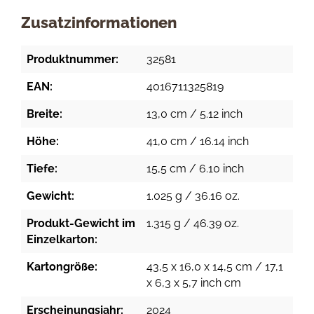
Zusatzinformationen
Produktnummer:
32581
EAN:
4016711325819
Breite:
13,0 cm / 5.12 inch
Höhe:
41,0 cm / 16.14 inch
Tiefe:
15,5 cm / 6.10 inch
Gewicht:
1.025 g / 36.16 oz.
Produkt-Gewicht im
1.315 g / 46.39 oz.
Einzelkarton:
Kartongröße:
43,5 x 16,0 x 14,5 cm / 17,1
x 6,3 x 5,7 inch cm
Erscheinungsjahr:
2024