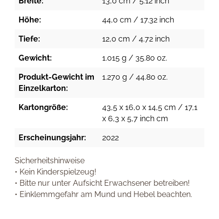
Breite:
13,0 cm / 5.12 inch
Höhe:
44,0 cm / 17.32 inch
Tiefe:
12,0 cm / 4.72 inch
Gewicht:
1.015 g / 35.80 oz.
Produkt-Gewicht im
1.270 g / 44.80 oz.
Einzelkarton:
Kartongröße:
43,5 x 16,0 x 14,5 cm / 17,1
x 6,3 x 5,7 inch cm
Erscheinungsjahr:
2022
Sicherheitshinweise
• Kein Kinderspielzeug!
• Bitte nur unter Aufsicht Erwachsener betreiben!
• Einklemmgefahr am Mund und Hebel beachten.