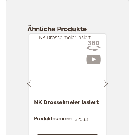
Produktgalerie überspringen
Ähnliche Produkte
NK Drosselmeier lasiert
NK M
Produktnummer:
32533
Prod