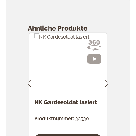
Produktgalerie überspringen
Ähnliche Produkte
NK Gardesoldat lasiert
NK T
Produktnummer:
32530
Prod