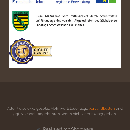
Alle Preise exkl. gesetzl. Mehrwertsteuer zzgl.
Versandkosten
und
ggf. Nachnahmegebühren, wenn nicht anders angegeben.
Realisiert mit Shopware