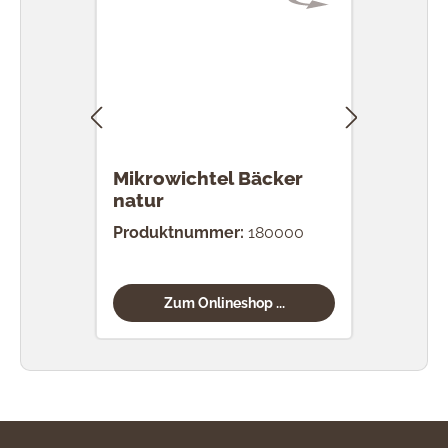
Mikrowichtel Bäcker
Mik
natur
Moo
Produktnummer:
180000
Prod
Zum Onlineshop ...