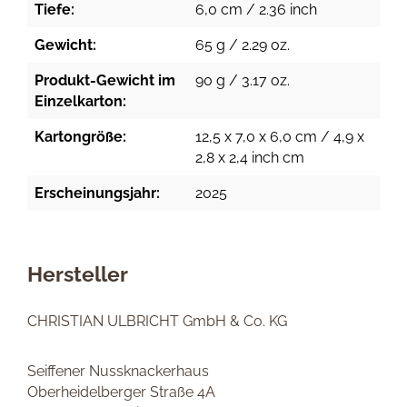
Tiefe:
6,0 cm / 2.36 inch
Gewicht:
65 g / 2.29 oz.
Produkt-Gewicht im
90 g / 3.17 oz.
Einzelkarton:
Kartongröße:
12,5 x 7,0 x 6,0 cm / 4,9 x
2,8 x 2,4 inch cm
Erscheinungsjahr:
2025
Hersteller
CHRISTIAN ULBRICHT GmbH & Co. KG
Seiffener Nussknackerhaus
Oberheidelberger Straße 4A