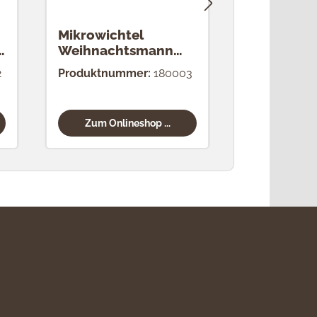
Mikrowichtel
Mikrowich
Weihnachtsmann
Baumwich
natur
2
Produktnummer:
180003
Produktnum
Zum Onlineshop ...
Zum Onli