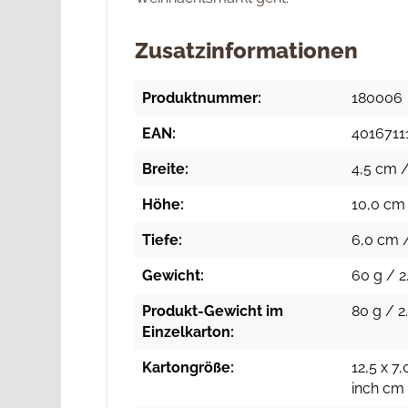
Zusatzinformationen
Produktnummer:
180006
EAN:
4016711
Breite:
4,5 cm /
Höhe:
10,0 cm 
Tiefe:
6,0 cm /
Gewicht:
60 g / 2.
Produkt-Gewicht im
80 g / 2
Einzelkarton:
Kartongröße:
12,5 x 7,
inch cm