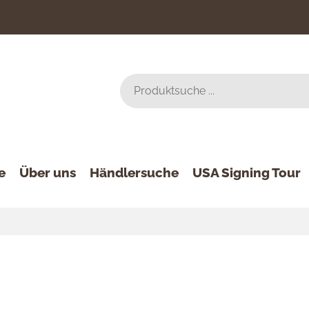
e
Über uns
Händlersuche
USA Signing Tour