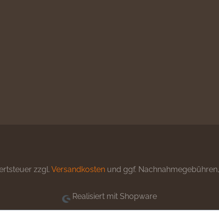
ertsteuer zzgl.
Versandkosten
und ggf. Nachnahmegebühren, 
Realisiert mit Shopware