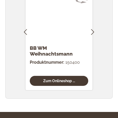
BB WM
BB 
Weihnachtsmann
mit
Produktnummer:
150400
Prod
Zum Onlineshop ...