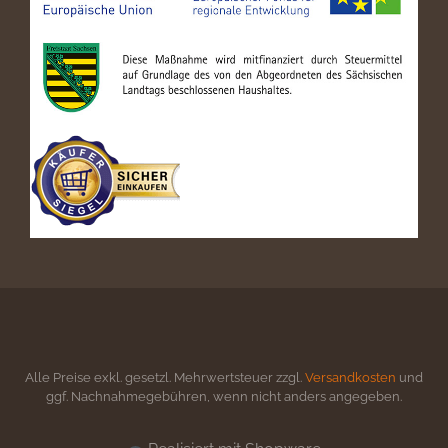
Alle Preise exkl. gesetzl. Mehrwertsteuer zzgl.
Versandkosten
und
ggf. Nachnahmegebühren, wenn nicht anders angegeben.