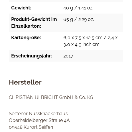
Gewicht:
40 g / 1.41 oz.
Produkt-Gewicht im
65 g / 2.29 oz.
Einzelkarton:
Kartongröße:
6,0 x 7,5 x 12,5 cm / 2,4 x
3,0 x 4,9 inch cm
Erscheinungsjahr:
2017
Hersteller
CHRISTIAN ULBRICHT GmbH & Co. KG
Seiffener Nussknackerhaus
Oberheidelberger Straße 4A
09548 Kurort Seiffen