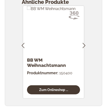
Ähnliche Produkte
BB WM
BB 
Weihnachtsmann
mit
Produktnummer:
150400
Prod
Zum Onlineshop ...