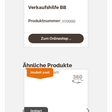
Verkaufshilfe BB
Produktnummer:
109999
Zum Onlineshop ...
Produktgalerie überspringen
Ähnliche Produkte
Neuheit 2026
Neuh
limitiert
limit