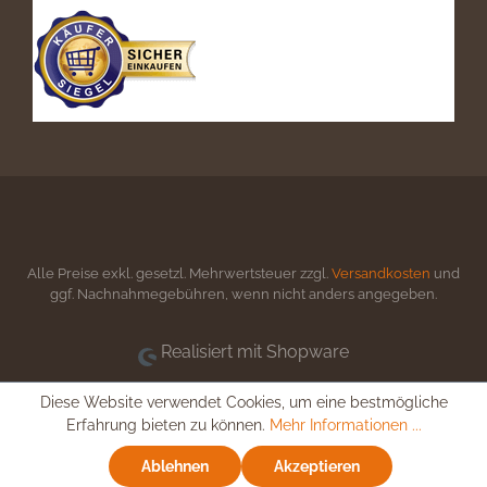
Alle Preise exkl. gesetzl. Mehrwertsteuer zzgl.
Versandkosten
und
ggf. Nachnahmegebühren, wenn nicht anders angegeben.
Realisiert mit Shopware
Diese Website verwendet Cookies, um eine bestmögliche
Erfahrung bieten zu können.
Mehr Informationen ...
Ablehnen
Akzeptieren