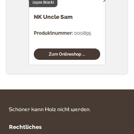
(2500 Stück)
(1000 S
NK Uncle Sam
NK 
Fat
Produktnummer:
000895
Prod
Zum Onlineshop ...
Rechtliches