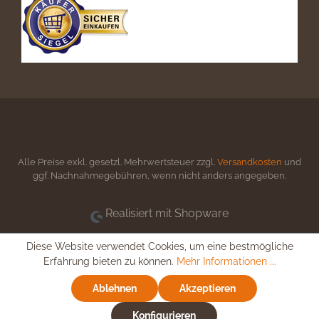
Alle Preise exkl. gesetzl. Mehrwertsteuer zzgl.
Versandkosten
und
ggf. Nachnahmegebühren, wenn nicht anders angegeben.
Realisiert mit Shopware
Diese Website verwendet Cookies, um eine bestmögliche
Erfahrung bieten zu können.
Mehr Informationen ...
Ablehnen
Akzeptieren
Konfigurieren