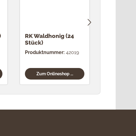
)
RK Waldhonig (24
RK Weihna
Stück)
(24 Stück)
Produktnummer:
42019
Produktnum
Zum Onlineshop ...
Zum Onli