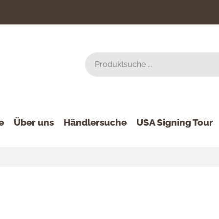
e
Über uns
Händlersuche
USA Signing Tour