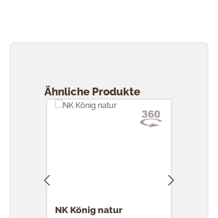
Produktgalerie überspringen
Ähnliche Produkte
NK König natur
NK 