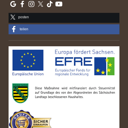
posten
teilen