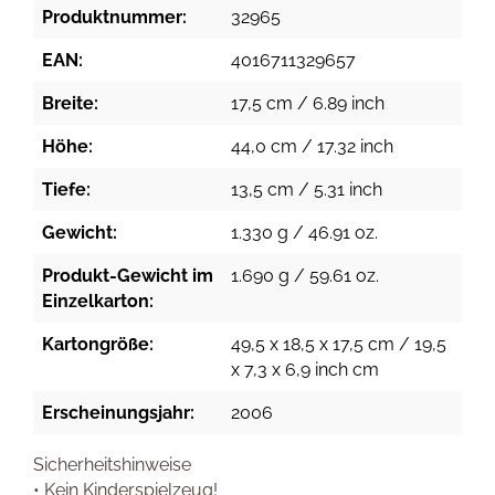
Produktnummer:
32965
EAN:
4016711329657
Breite:
17,5 cm / 6.89 inch
Höhe:
44,0 cm / 17.32 inch
Tiefe:
13,5 cm / 5.31 inch
Gewicht:
1.330 g / 46.91 oz.
Produkt-Gewicht im
1.690 g / 59.61 oz.
Einzelkarton:
Kartongröße:
49,5 x 18,5 x 17,5 cm / 19,5
x 7,3 x 6,9 inch cm
Erscheinungsjahr:
2006
Sicherheitshinweise
• Kein Kinderspielzeug!