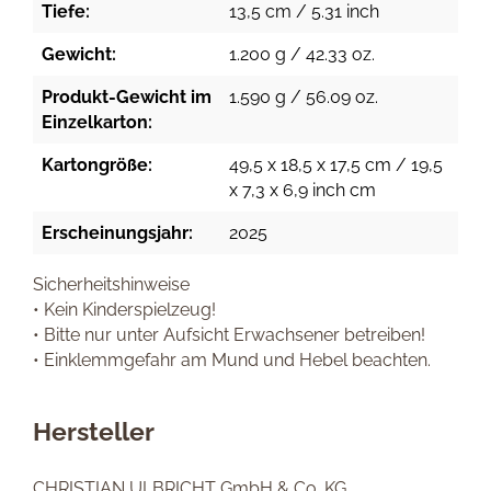
Tiefe:
13,5 cm / 5.31 inch
Gewicht:
1.200 g / 42.33 oz.
Produkt-Gewicht im
1.590 g / 56.09 oz.
Einzelkarton:
Kartongröße:
49,5 x 18,5 x 17,5 cm / 19,5
x 7,3 x 6,9 inch cm
Erscheinungsjahr:
2025
Sicherheitshinweise
• Kein Kinderspielzeug!
• Bitte nur unter Aufsicht Erwachsener betreiben!
• Einklemmgefahr am Mund und Hebel beachten.
Hersteller
CHRISTIAN ULBRICHT GmbH & Co. KG