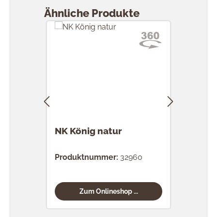
Ähnliche Produkte
NK König natur
NK 
mit 
Produktnummer:
32960
Prod
Zum Onlineshop ...