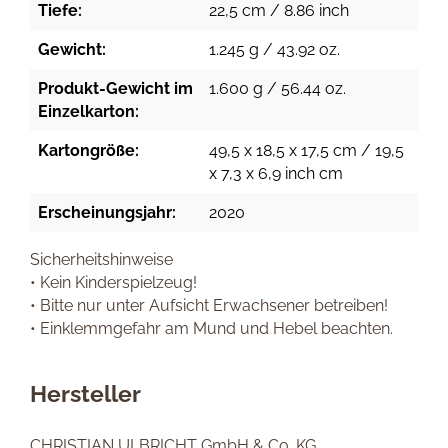
Tiefe:
22,5 cm / 8.86 inch
Gewicht:
1.245 g / 43.92 oz.
Produkt-Gewicht im
1.600 g / 56.44 oz.
Einzelkarton:
Kartongröße:
49,5 x 18,5 x 17,5 cm / 19,5
x 7,3 x 6,9 inch cm
Erscheinungsjahr:
2020
Sicherheitshinweise
• Kein Kinderspielzeug!
• Bitte nur unter Aufsicht Erwachsener betreiben!
• Einklemmgefahr am Mund und Hebel beachten.
Hersteller
CHRISTIAN ULBRICHT GmbH & Co. KG