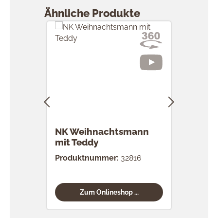
Ähnliche Produkte
NK Weihnachtsmann
NK S
mit Teddy
Produktnummer:
32816
Prod
Zum Onlineshop ...