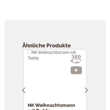
Produktgalerie überspringen
Ähnliche Produkte
NK Weihnachtsmann
NK S