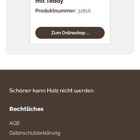
mit Teddy
Produktnummer:
32816
Prod
Zum Onlineshop ...
Rechtliches
AGB
Datenschutzerklärung