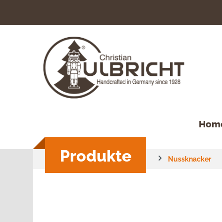
springen
Zur Hauptnavigation springen
Hom
Produkte
Nussknacker