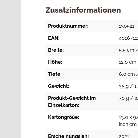
Zusatzinformationen
Produktnummer:
130521
EAN:
4016711
Breite:
5,5 cm /
Höhe:
12,0 cm 
Tiefe:
6,0 cm /
Gewicht:
35 g / 1.
Produkt-Gewicht im
70 g / 2
Einzelkarton:
Kartongröße:
13,0 x 9,
inch cm
Erscheinungsjahr:
2021