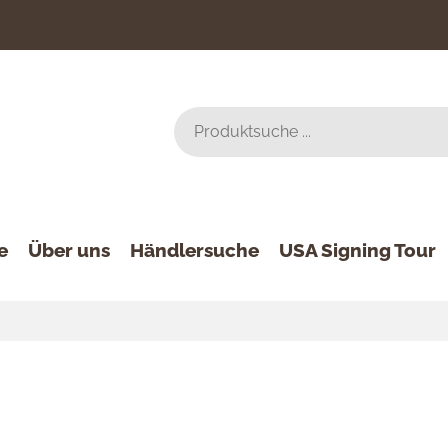
e
Über uns
Händlersuche
USA Signing Tour