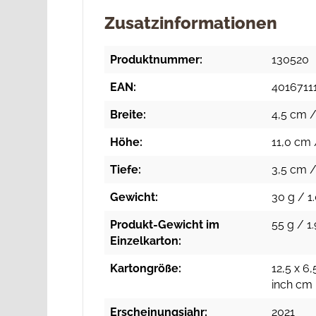
Zusatzinformationen
Produktnummer:
130520
EAN:
4016711
Breite:
4,5 cm /
Höhe:
11,0 cm 
Tiefe:
3,5 cm /
Gewicht:
30 g / 1
Produkt-Gewicht im
55 g / 1.
Einzelkarton:
Kartongröße:
12,5 x 6,
inch cm
Erscheinungsjahr:
2021