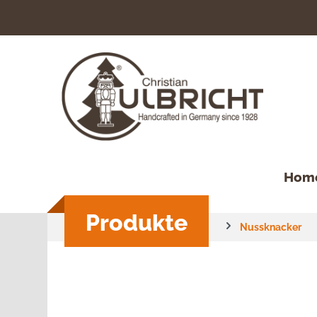
springen
Zur Hauptnavigation springen
Hom
Produkte
Nussknacker