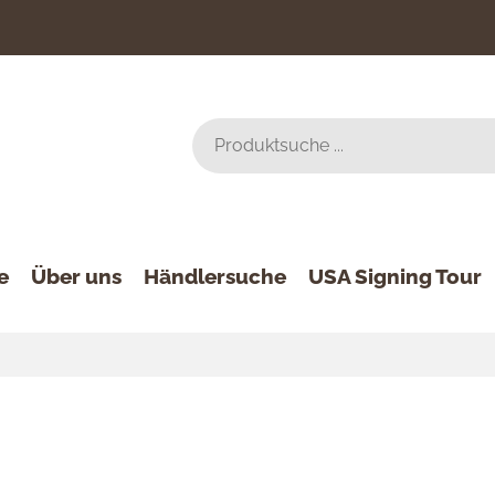
e
Über uns
Händlersuche
USA Signing Tour