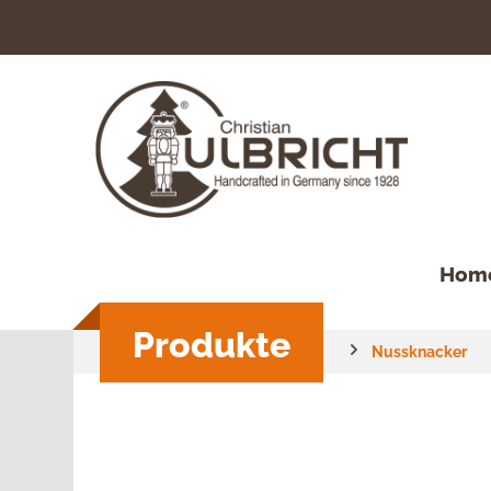
springen
Zur Hauptnavigation springen
Hom
Produkte
Nussknacker