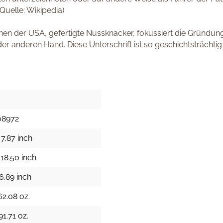
uelle: Wikipedia)
tehen der USA, gefertigte Nussknacker, fokussiert die Gründun
 der anderen Hand. Diese Unterschrift ist so geschichtsträchti
08972
7.87 inch
18.50 inch
6.89 inch
62.08 oz.
91.71 oz.