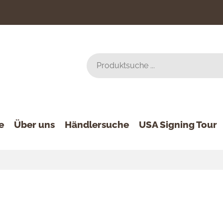
e
Über uns
Händlersuche
USA Signing Tour