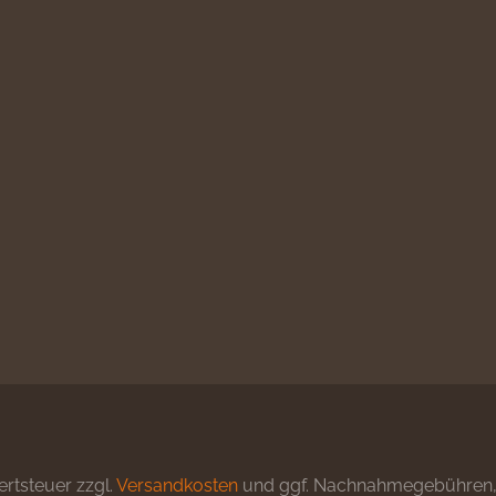
ertsteuer zzgl.
Versandkosten
und ggf. Nachnahmegebühren, 