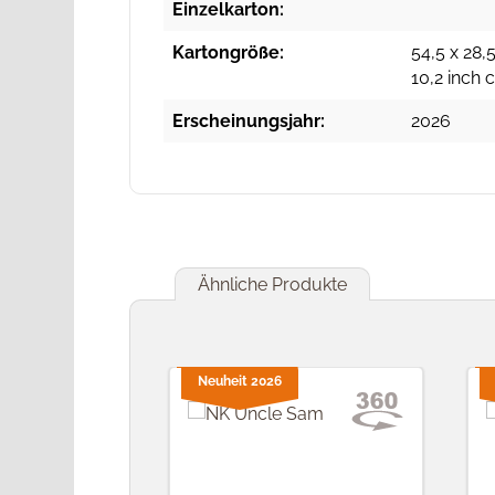
Einzelkarton:
Kartongröße:
54,5 x 28,5
10,2 inch
Erscheinungsjahr:
2026
Ähnliche Produkte
Produktgalerie überspringen
Neuheit 2026