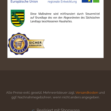
Alle Preise exkl. gesetzl. Mehrwertsteuer zzgl.
Versandkosten
und
ggf. Nachnahmegebühren, wenn nicht anders angegeben.
Realisiert mit Shopware