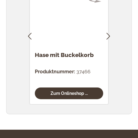
Hase mit Buckelkorb
Häsi
Produktnummer:
37466
Prod
Zum Onlineshop ...