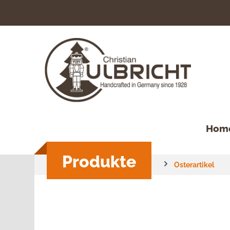
springen
Zur Hauptnavigation springen
Hom
Produkte
Osterartikel