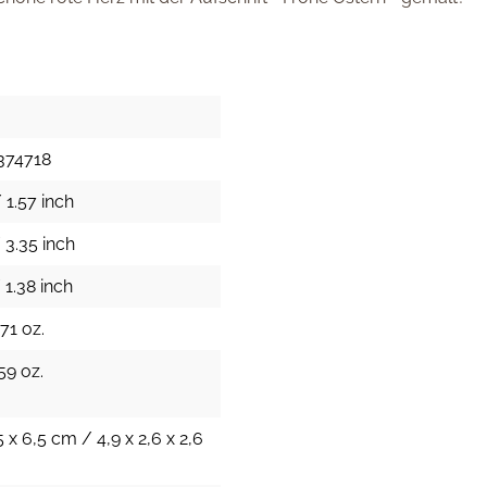
374718
 1.57 inch
 3.35 inch
 1.38 inch
71 oz.
59 oz.
5 x 6,5 cm / 4,9 x 2,6 x 2,6