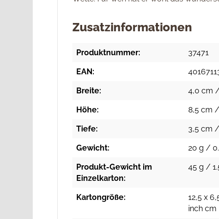
Zusatzinformationen
Produktnummer:
37471
EAN:
4016711
Breite:
4,0 cm /
Höhe:
8,5 cm /
Tiefe:
3,5 cm /
Gewicht:
20 g / 0.
Produkt-Gewicht im
45 g / 1.
Einzelkarton:
Kartongröße:
12,5 x 6,
inch cm