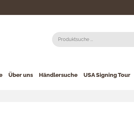
e
Über uns
Händlersuche
USA Signing Tour