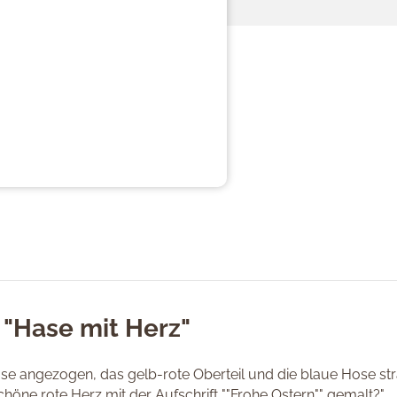
 "Hase mit Herz"
Hase angezogen, das gelb-rote Oberteil und die blaue Hose st
öne rote Herz mit der Aufschrift ""Frohe Ostern"" gemalt?"