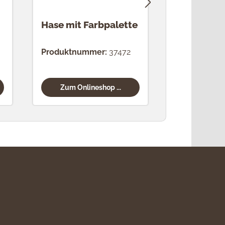
Hase mit Farbpalette
Häsin mit 
Produktnummer:
37472
Produktnum
Zum Onlineshop ...
Zum Onli