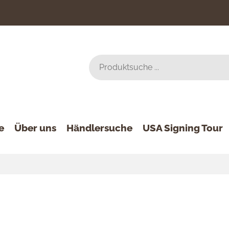
e
Über uns
Händlersuche
USA Signing Tour