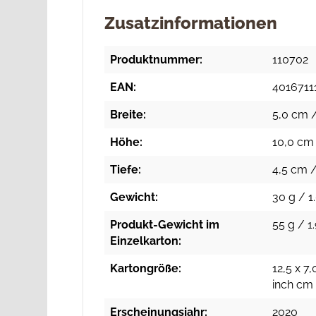
Zusatzinformationen
Produktnummer:
110702
EAN:
4016711
Breite:
5,0 cm /
Höhe:
10,0 cm 
Tiefe:
4,5 cm /
Gewicht:
30 g / 1
Produkt-Gewicht im
55 g / 1.
Einzelkarton:
Kartongröße:
12,5 x 7,
inch cm
Erscheinungsjahr:
2020