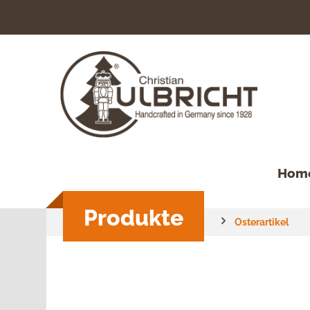
springen
Zur Hauptnavigation springen
Hom
Produkte
Osterartikel