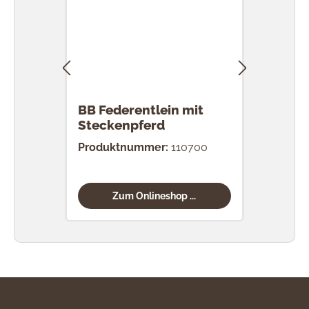
BB Federentlein mit
BB F
Steckenpferd
Tro
Produktnummer:
110700
Prod
Zum Onlineshop ...