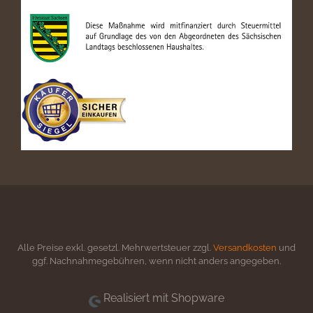
Alle Preise exkl. gesetzl. Mehrwertsteuer zzgl.
Versandkosten
und
ggf. Nachnahmegebühren, wenn nicht anders angegeben.
Realisiert mit Shopware