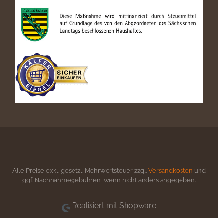
Alle Preise exkl. gesetzl. Mehrwertsteuer zzgl.
Versandkosten
und
ggf. Nachnahmegebühren, wenn nicht anders angegeben.
Realisiert mit Shopware