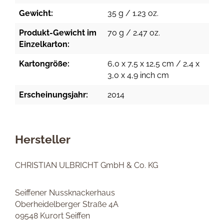
Gewicht:
35 g / 1.23 oz.
Produkt-Gewicht im
70 g / 2.47 oz.
Einzelkarton:
Kartongröße:
6,0 x 7,5 x 12,5 cm / 2,4 x
3,0 x 4,9 inch cm
Erscheinungsjahr:
2014
Hersteller
CHRISTIAN ULBRICHT GmbH & Co. KG
Seiffener Nussknackerhaus
Oberheidelberger Straße 4A
09548 Kurort Seiffen