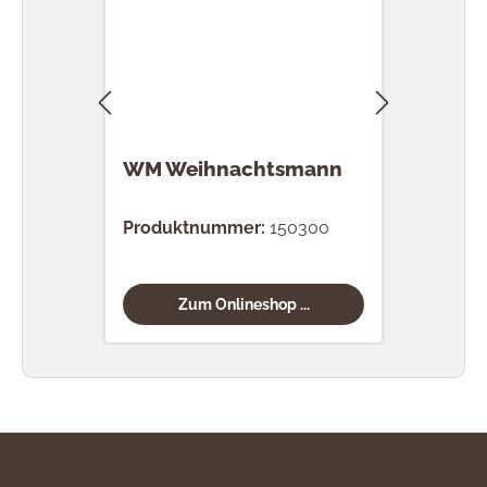
WM Weihnachtsmann
WM 
Bes
Produktnummer:
150300
Prod
Zum Onlineshop ...