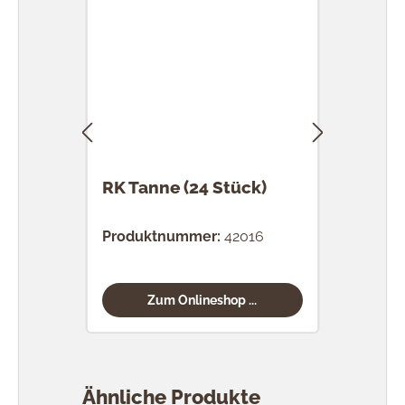
RK Tanne (24 Stück)
RK 
Stü
Produktnummer:
42016
Prod
Zum Onlineshop ...
Produktgalerie überspringen
Ähnliche Produkte