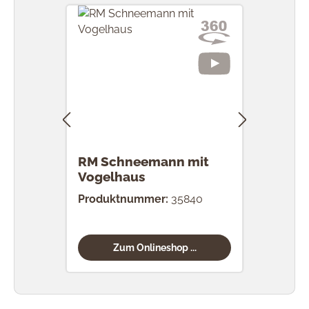
RM Schneemann mit
RM 
Vogelhaus
Vog
Produktnummer:
35840
Prod
Zum Onlineshop ...