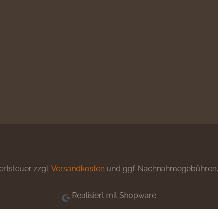
ertsteuer zzgl.
Versandkosten
und ggf. Nachnahmegebühren, 
Realisiert mit Shopware