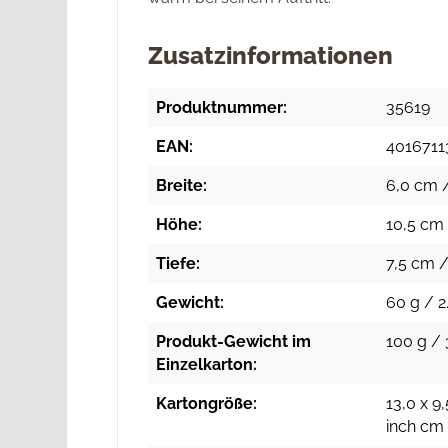
Zusatzinformationen
Produktnummer:
35619
EAN:
4016711
Breite:
6,0 cm /
Höhe:
10,5 cm 
Tiefe:
7,5 cm /
Gewicht:
60 g / 2.
Produkt-Gewicht im
100 g / 
Einzelkarton:
Kartongröße:
13,0 x 9,
inch cm