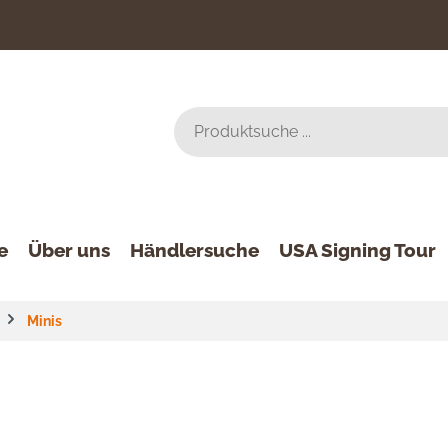
e
Über uns
Händlersuche
USA Signing Tour
Minis