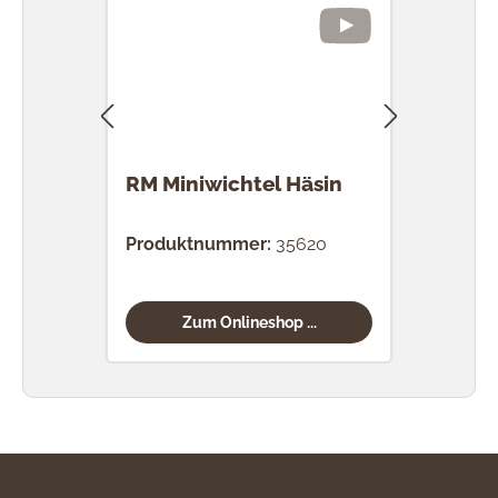
RM Miniwichtel Häsin
RM 
Produktnummer:
35620
Prod
Zum Onlineshop ...