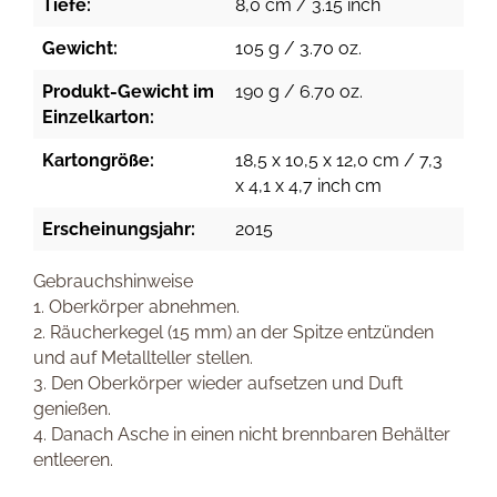
Tiefe:
8,0 cm / 3.15 inch
Gewicht:
105 g / 3.70 oz.
Produkt-Gewicht im
190 g / 6.70 oz.
Einzelkarton:
Kartongröße:
18,5 x 10,5 x 12,0 cm / 7,3
x 4,1 x 4,7 inch cm
Erscheinungsjahr:
2015
Gebrauchshinweise
1. Oberkörper abnehmen.
2. Räucherkegel (15 mm) an der Spitze entzünden
und auf Metallteller stellen.
3. Den Oberkörper wieder aufsetzen und Duft
genießen.
4. Danach Asche in einen nicht brennbaren Behälter
entleeren.