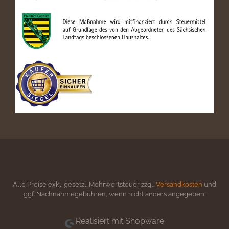
Alle Preise exkl. gesetzl. Mehrwertsteuer zzgl.
Versandkosten
und
ggf. Nachnahmegebühren, wenn nicht anders angegeben.
Realisiert mit Shopware