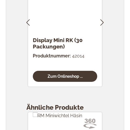
Display Mini RK (30
RK 
Packungen)
Stü
Produktnummer:
42014
Prod
Zum Onlineshop ...
Produktgalerie überspringen
Ähnliche Produkte