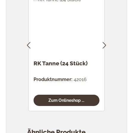
RK Tanne (24 Stück)
RK 
Stü
Produktnummer:
42016
Prod
Zum Onlineshop ...
Produktgalerie überspringen
Ähnliche Produkte