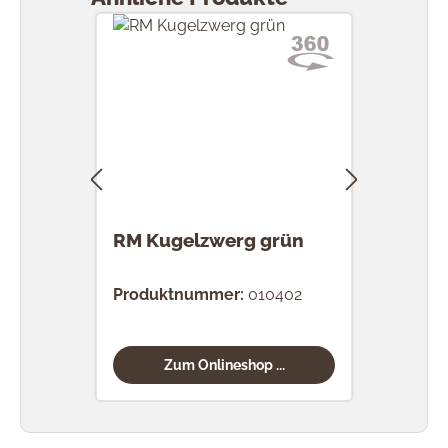
RM Kugelzwerg grün
RM 
Produktnummer:
010402
Prod
Zum Onlineshop ...