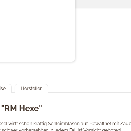
ise
Hersteller
 "RM Hexe"
ssel wirft schon kräftig Schleimblasen auf. Bewaffnet mit Za
t schwer vorhersehbar. In jedem Fall ist Vorsicht geboten!