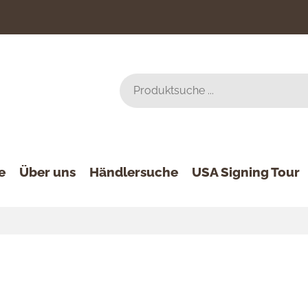
e
Über uns
Händlersuche
USA Signing Tour