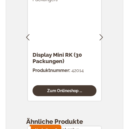
Display Mini RK (30
RK 
Packungen)
Stü
Produktnummer:
42014
Prod
Zum Onlineshop ...
Produktgalerie überspringen
Ähnliche Produkte