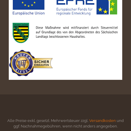
Alle Preise exkl. gesetzl. Mehrwertsteuer zzgl.
Versandkosten
und
ggf. Nachnahmegebühren, wenn nicht anders angegeben.