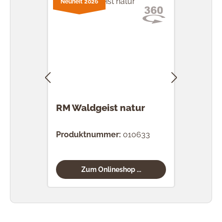
Neuheit 2026
RM Waldgeist natur
RM 
nat
Produktnummer:
010633
Prod
Zum Onlineshop ...