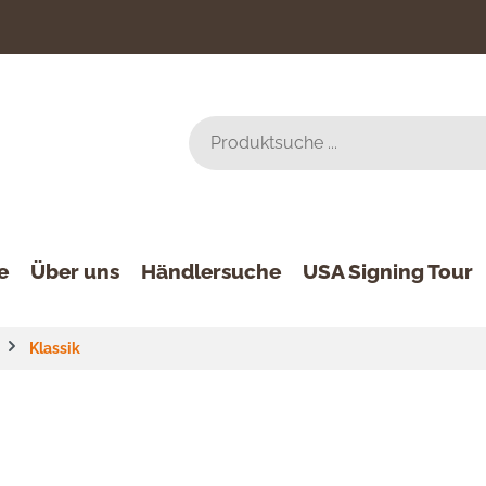
e
Über uns
Händlersuche
USA Signing Tour
Klassik