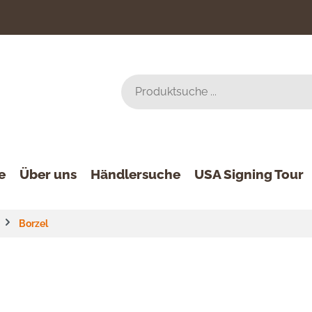
e
Über uns
Händlersuche
USA Signing Tour
Borzel