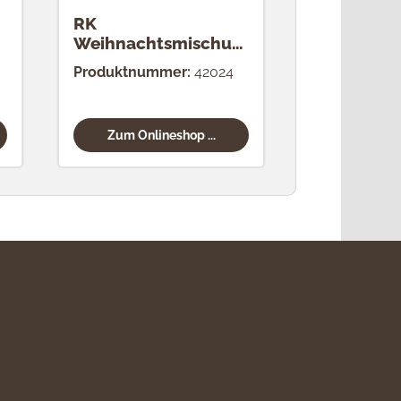
RK
RK Zimt (2
Weihnachtsmischun
g (24 Stück)
Produktnummer:
42024
Produktnum
Zum Onlineshop ...
Zum Onli