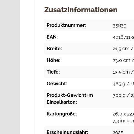
Zusatzinformationen
Produktnummer:
35839
EAN:
40167113
Breite:
21,5 cm /
Höhe:
23,0 cm /
Tiefe:
13,5 cm /
Gewicht:
465 g / 1
Produkt-Gewicht im
700 g / 2
Einzelkarton:
Kartongröße:
26,0 x 22,
7,3 inch 
Erscheinungsjahr:
2025