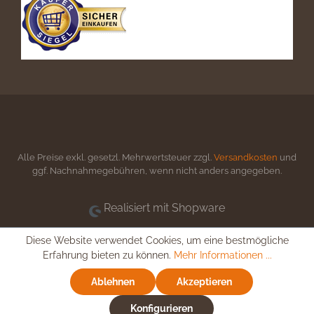
Alle Preise exkl. gesetzl. Mehrwertsteuer zzgl.
Versandkosten
und
ggf. Nachnahmegebühren, wenn nicht anders angegeben.
Realisiert mit Shopware
Diese Website verwendet Cookies, um eine bestmögliche
Erfahrung bieten zu können.
Mehr Informationen ...
Ablehnen
Akzeptieren
Konfigurieren