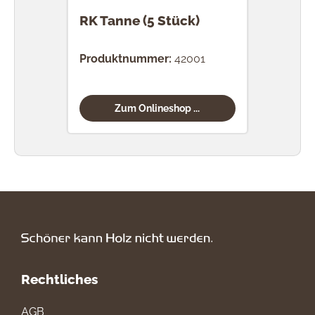
RK Tanne (5 Stück)
RK 
Produktnummer:
42001
Prod
Zum Onlineshop ...
Rechtliches
AGB