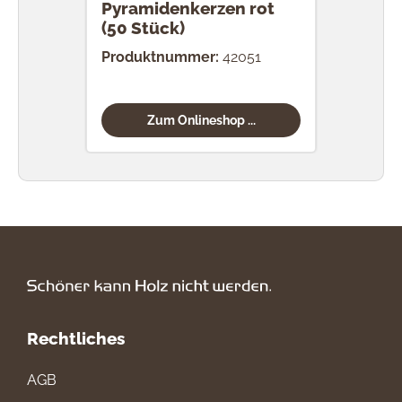
Pyramidenkerzen rot
Pyr
(50 Stück)
honi
Produktnummer:
42051
Prod
Zum Onlineshop ...
Rechtliches
AGB