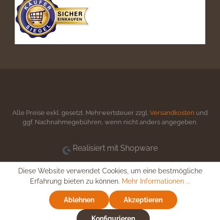
Alle Preise exkl. gesetzl. Mehrwertsteuer zzgl.
Versandkosten
und
ggf. Nachnahmegebühren, wenn nicht anders angegeben.
Realisiert mit Shopware
Diese Website verwendet Cookies, um eine bestmögliche
Erfahrung bieten zu können.
Mehr Informationen ...
Ablehnen
Akzeptieren
Konfigurieren