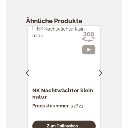
Produktgalerie überspringen
Ähnliche Produkte
NK Nachtwächter klein
NK S
natur
Produktnummer:
32623
Prod
Zum Onlineshop ...