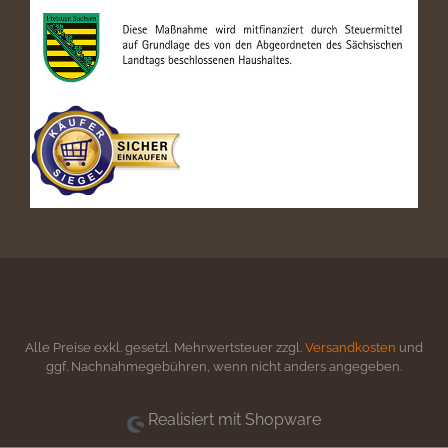
Alle Preise exkl. gesetzl. Mehrwertsteuer zzgl.
Versandkosten
und
ggf. Nachnahmegebühren, wenn nicht anders angegeben.
Realisiert mit Shopware