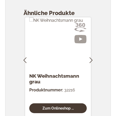
Produktgalerie überspringen
Ähnliche Produkte
NK Weihnachtsmann
NK 
grau
Produktnummer:
32216
Prod
Zum Onlineshop ...