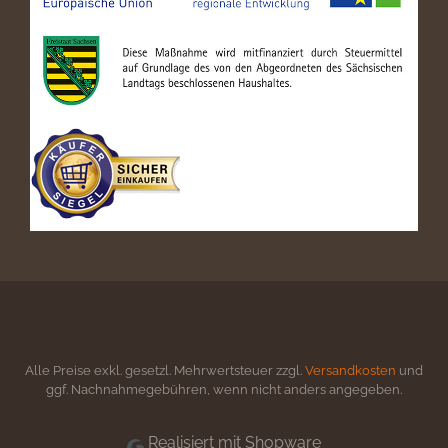
Alle Preise exkl. gesetzl. Mehrwertsteuer zzgl.
Versandkosten
und
ggf. Nachnahmegebühren, wenn nicht anders angegeben.
Realisiert mit Shopware