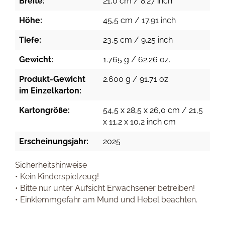
Breite:
21,0 cm / 8.27 inch
Höhe:
45,5 cm / 17.91 inch
Tiefe:
23,5 cm / 9.25 inch
Gewicht:
1.765 g / 62.26 oz.
Produkt-Gewicht
2.600 g / 91.71 oz.
im Einzelkarton:
Kartongröße:
54,5 x 28,5 x 26,0 cm / 21,5
x 11,2 x 10,2 inch cm
Erscheinungsjahr:
2025
Sicherheitshinweise
• Kein Kinderspielzeug!
• Bitte nur unter Aufsicht Erwachsener betreiben!
• Einklemmgefahr am Mund und Hebel beachten.