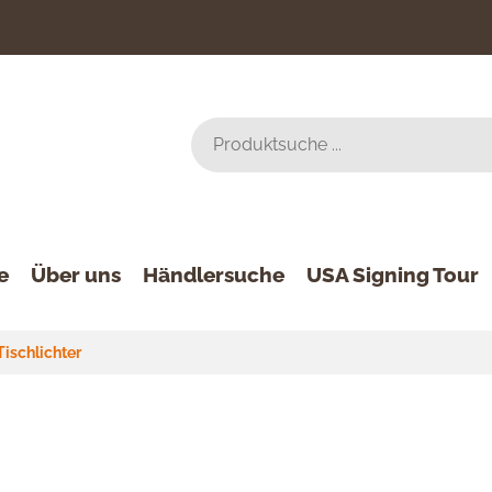
e
Über uns
Händlersuche
USA Signing Tour
Tischlichter