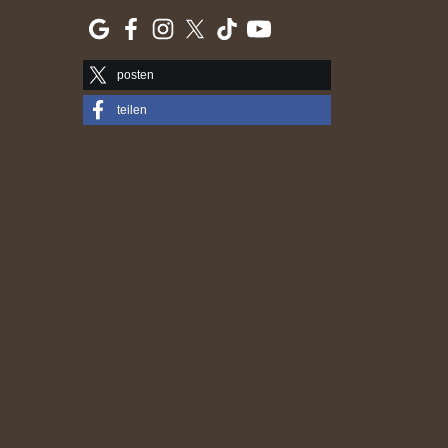
posten
teilen