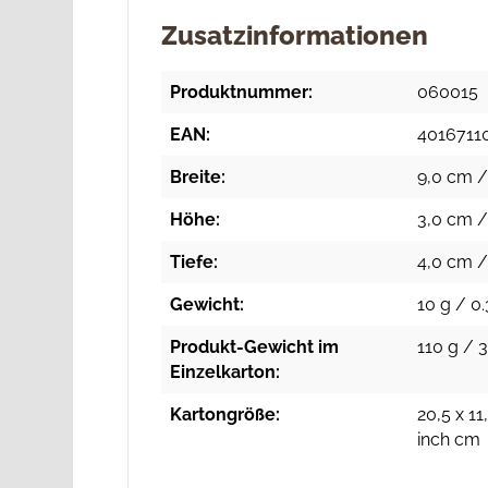
Zusatzinformationen
Produktnummer:
060015
EAN:
4016711
Breite:
9,0 cm /
Höhe:
3,0 cm / 
Tiefe:
4,0 cm /
Gewicht:
10 g / 0.
Produkt-Gewicht im
110 g / 3
Einzelkarton:
Kartongröße:
20,5 x 11
inch cm