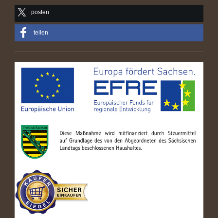
posten
teilen