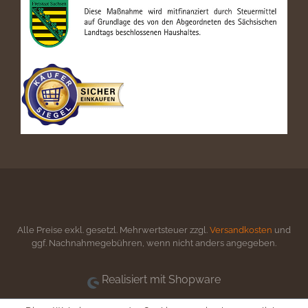
Alle Preise exkl. gesetzl. Mehrwertsteuer zzgl.
Versandkosten
und
ggf. Nachnahmegebühren, wenn nicht anders angegeben.
Realisiert mit Shopware