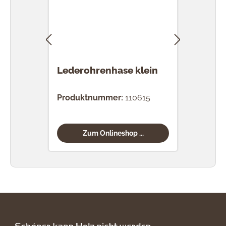
Lederohrenhase klein
Min
Produktnummer:
110615
Prod
Zum Onlineshop ...