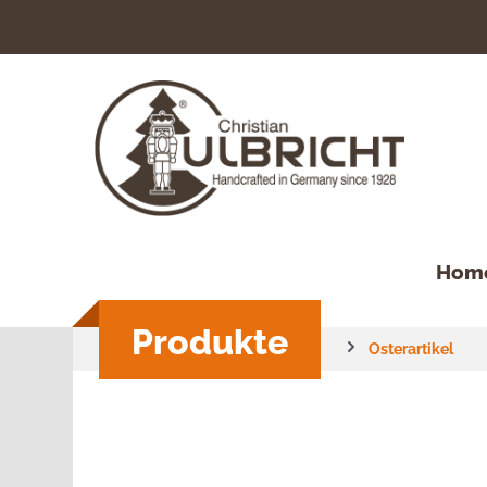
springen
Zur Hauptnavigation springen
Hom
Produkte
Osterartikel