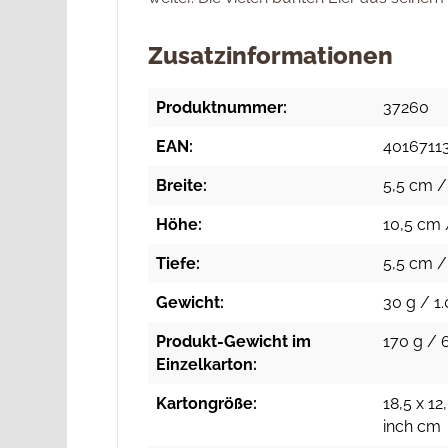
Zusatzinformationen
Produktnummer:
37260
EAN:
4016711
Breite:
5,5 cm / 
Höhe:
10,5 cm 
Tiefe:
5,5 cm / 
Gewicht:
30 g / 1.
Produkt-Gewicht im
170 g / 
Einzelkarton:
Kartongröße:
18,5 x 12
inch cm