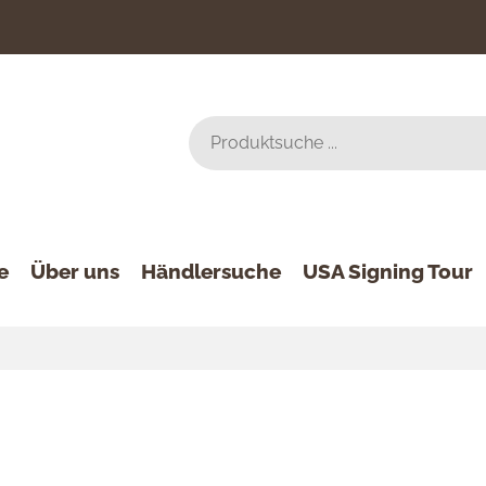
e
Über uns
Händlersuche
USA Signing Tour