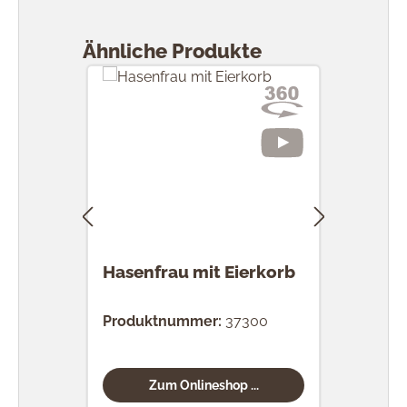
Produktgalerie überspringen
Ähnliche Produkte
Hasenfrau mit Eierkorb
Has
Produktnummer:
37300
Prod
Zum Onlineshop ...