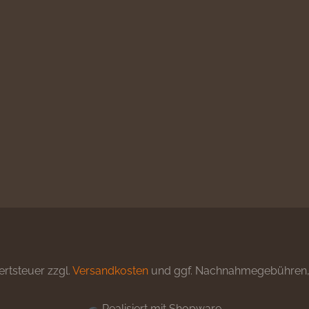
ertsteuer zzgl.
Versandkosten
und ggf. Nachnahmegebühren, 
Realisiert mit Shopware