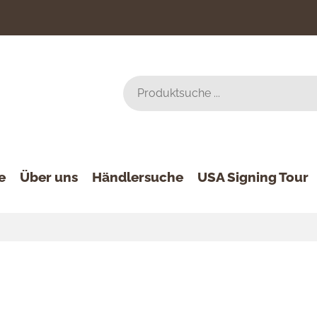
e
Über uns
Händlersuche
USA Signing Tour