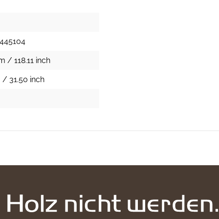
1445104
 / 118.11 inch
 / 31.50 inch