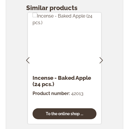
Similar products
Incense - Baked Apple
Ince
(24 pcs.)
Product number:
42013
Prod
To the online shop ...