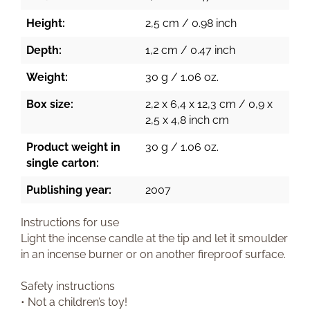
Height:
2,5 cm / 0.98 inch
Depth:
1,2 cm / 0.47 inch
Weight:
30 g / 1.06 oz.
Box size:
2,2 x 6,4 x 12,3 cm / 0,9 x
2,5 x 4,8 inch cm
Product weight in
30 g / 1.06 oz.
single carton:
Publishing year:
2007
Instructions for use
Light the incense candle at the tip and let it smoulder
in an incense burner or on another fireproof surface.
Safety instructions
• Not a children’s toy!