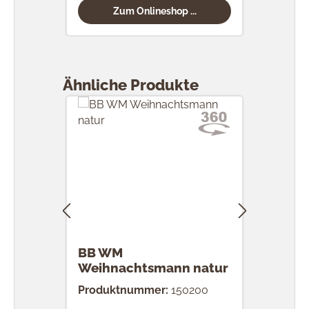
Zum Onlineshop ...
Produktgalerie überspringen
Ähnliche Produkte
BB WM
BB 
Weihnachtsmann natur
nat
Produktnummer:
150200
Prod