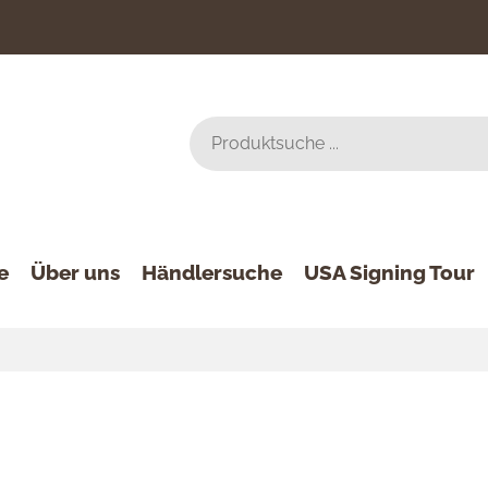
e
Über uns
Händlersuche
USA Signing Tour