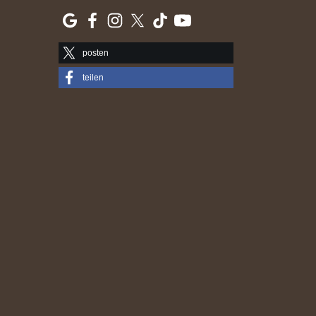
posten
teilen