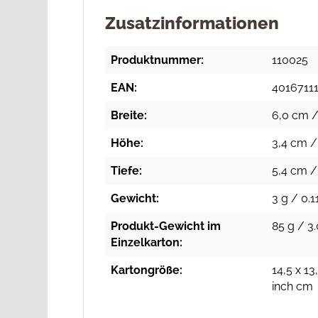
Zusatzinformationen
Produktnummer:
110025
EAN:
4016711
Breite:
6,0 cm /
Höhe:
3,4 cm /
Tiefe:
5,4 cm / 
Gewicht:
3 g / 0.1
Produkt-Gewicht im
85 g / 3.
Einzelkarton:
Kartongröße:
14,5 x 13
inch cm