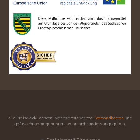
Alle Preise exkl. gesetzl. Mehrwertsteuer zzgl.
Versandkosten
und
ggf. Nachnahmegebühren, wenn nicht anders angegeben.