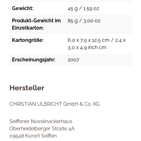
Gewicht:
45 g / 1.59 oz.
Produkt-Gewicht im
85 g / 3.00 oz.
Einzelkarton:
Kartongröße:
6,0 x 7,5 x 12,5 cm / 2,4 x
3,0 x 4,9 inch cm
Erscheinungsjahr:
2007
Hersteller
CHRISTIAN ULBRICHT GmbH & Co. KG
Seiffener Nussknackerhaus
Oberheidelberger Straße 4A
09548 Kurort Seiffen