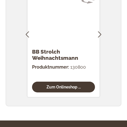
BB Strolch
BB S
Weihnachtsmann
Wei
Produktnummer:
130800
Prod
Zum Onlineshop ...