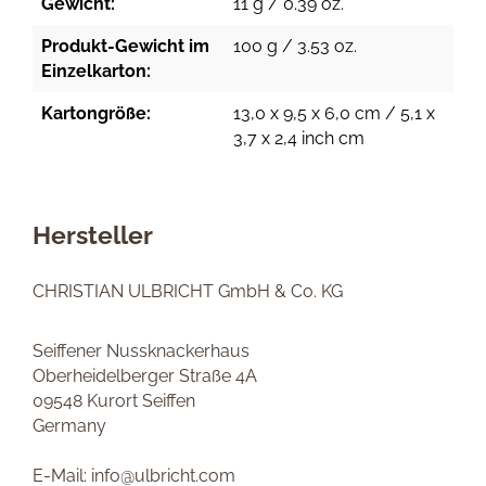
Gewicht:
11 g / 0.39 oz.
Produkt-Gewicht im
100 g / 3.53 oz.
Einzelkarton:
Kartongröße:
13,0 x 9,5 x 6,0 cm / 5,1 x
3,7 x 2,4 inch cm
Hersteller
CHRISTIAN ULBRICHT GmbH & Co. KG
Seiffener Nussknackerhaus
Oberheidelberger Straße 4A
09548 Kurort Seiffen
Germany
E-Mail: info@ulbricht.com