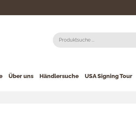
e
Über uns
Händlersuche
USA Signing Tour