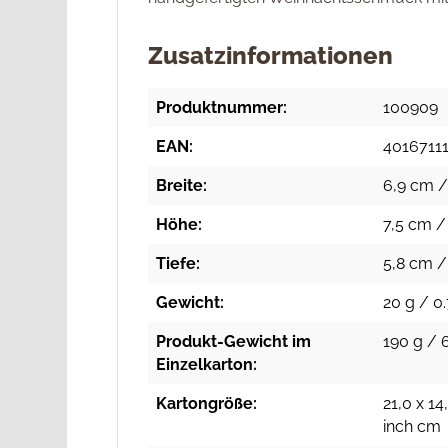
Zusatzinformationen
Produktnummer:
100909
EAN:
4016711
Breite:
6,9 cm /
Höhe:
7,5 cm /
Tiefe:
5,8 cm /
Gewicht:
20 g / 0.
Produkt-Gewicht im
190 g / 6
Einzelkarton:
Kartongröße:
21,0 x 14
inch cm