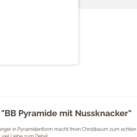
 "BB Pyramide mit Nussknacker"
änger in Pyramidenform macht ihren Christbaum zum echten B
iel Liebe zum Detail.